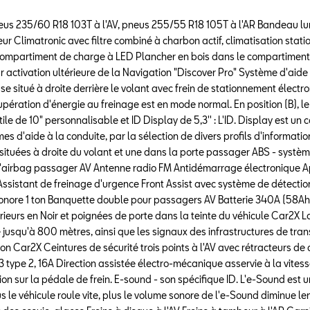
oir Pneus 235/60 R18 103T à l'AV, pneus 255/55 R18 105T à l'AR Bandeau 
r Climatronic avec filtre combiné à charbon actif, climatisation statio
ompartiment de charge à LED Plancher en bois dans le compartiment
 activation ultérieure de la Navigation "Discover Pro" Système d'aid
esse situé à droite derrière le volant avec frein de stationnement élect
cupération d'énergie au freinage est en mode normal. En position (B), le
tile de 10" personnalisable et ID Display de 5,3'' : L'ID. Display est 
d'aide à la conduite, par la sélection de divers profils d'information
 situées à droite du volant et une dans la porte passager ABS - systè
 l'airbag passager AV Antenne radio FM Antidémarrage électronique 
 Assistant de freinage d'urgence Front Assist avec système de détectio
 sonore 1 ton Banquette double pour passagers AV Batterie 340A (58Ah
ieurs en Noir et poignées de porte dans la teinte du véhicule Car2X La
jusqu'à 800 mètres, ainsi que les signaux des infrastructures de trans
on Car2X Ceintures de sécurité trois points à l'AV avec rétracteurs de 
pe 2, 16A Direction assistée électro-mécanique asservie à la vitess
n sur la pédale de frein. E-sound - son spécifique ID. L'e-Sound est 
us le véhicule roule vite, plus le volume sonore de l'e-Sound diminue 