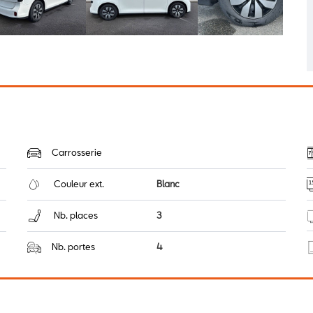
Carrosserie
Couleur ext.
Blanc
Nb. places
3
Nb. portes
4