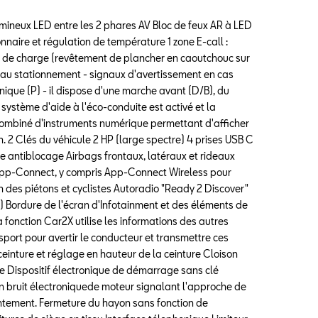
lumineux LED entre les 2 phares AV Bloc de feux AR à LED
nnaire et régulation de température 1 zone E-call :
 de charge (revêtement de plancher en caoutchouc sur
e au stationnement - signaux d'avertissement en cas
ronique (P) - il dispose d'une marche avant (D/B), du
 système d'aide à l'éco-conduite est activé et la
un combiné d'instruments numérique permettant d'afficher
. 2 Clés du véhicule 2 HP (large spectre) 4 prises USB C
me antiblocage Airbags frontaux, latéraux et rideaux
App-Connect, y compris App-Connect Wireless pour
n des piétons et cyclistes Autoradio "Ready 2 Discover"
) Bordure de l'écran d'Infotainment et des éléments de
 fonction Car2X utilise les informations des autres
port pour avertir le conducteur et transmettre ces
ceinture et réglage en hauteur de la ceinture Cloison
e Dispositif électronique de démarrage sans clé
un bruit électroniquede moteur signalant l'approche de
lentement. Fermeture du hayon sans fonction de