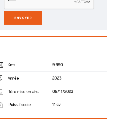
Kms
9 990
Année
2023
1ére mise en circ.
08/11/2023
Puiss. fiscale
11 cv