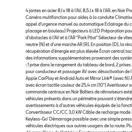
4 jantes en acier 8J x 18 à l'AV, 8,5J x 18 à l'AR, en N
Caméra multifonction pour aides à la conduite Climatiseu
appel d'urgence manuel ou automatique Eclairage du c
placage en bouleau) Projecteurs à LED Préparation pour
d'obstacles à l'AV et à l'AR "Park Pilot" Sélecteur de vit
neutre (N) et d'une marche AR (R). En position (D), la ré
récupération d'énergie est plus élevée Écran central tac
des informations supplémentaires provenant des systèmes 
: 1 prise dans le rangement du tableau de bord, 2 prises
pour conducteur et passager AV avec désactivation de
Apple CarPlay et Android Auto et Mirror Link® (avec fil)
avec écran tactile couleur de 25,4 cm (10") Avertisseur
commande centraux en Noir Boîtiers de rétroviseurs extér
véhicules présents dans un périmètre pouvant s'étendre 
avertissements à d'autres véhicules équipés de la foncti
Convertisseur CC/CC 3,0 kW Câble de recharge mode 3 ty
Keyless-Go' Démarrage possible avec une simple pressio
véhicules électriques aux autres usagers de la route. Pl