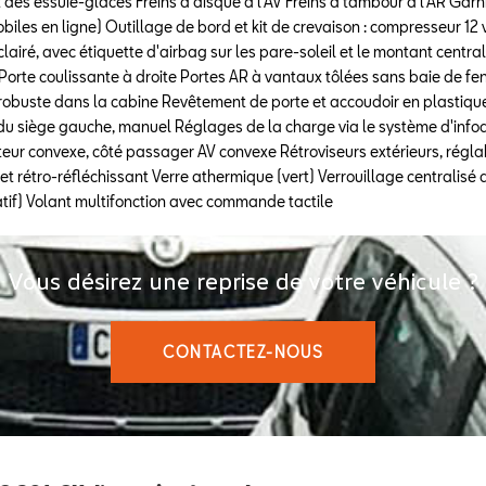
 des essuie-glaces Freins à disque à l'AV Freins à tambour à l'AR Garn
obiles en ligne) Outillage de bord et kit de crevaison : compresseur 1
clairé, avec étiquette d'airbag sur les pare-soleil et le montant cent
Porte coulissante à droite Portes AR à vantaux tôlées sans baie de fen
 robuste dans la cabine Revêtement de porte et accoudoir en plastiq
du siège gauche, manuel Réglages de la charge via le système d'infod
teur convexe, côté passager AV convexe Rétroviseurs extérieurs, régla
gilet rétro-réfléchissant Verre athermique (vert) Verrouillage central
tif) Volant multifonction avec commande tactile
Vous désirez une reprise de votre véhicule ?
CONTACTEZ-NOUS