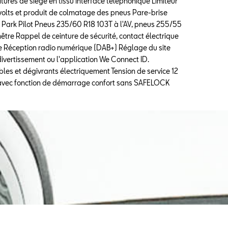
itures de siège en tissu Interface télephonique Limiteur
2 volts et produit de colmatage des pneus Pare-brise
ral Park Pilot Pneus 235/60 R18 103T à l'AV, pneus 255/55
être Rappel de ceinture de sécurité, contact électrique
ue Réception radio numérique (DAB+) Réglage du site
ivertissement ou l'application We Connect ID.
bles et dégivrants électriquement Tension de service 12
isé avec fonction de démarrage confort sans SAFELOCK